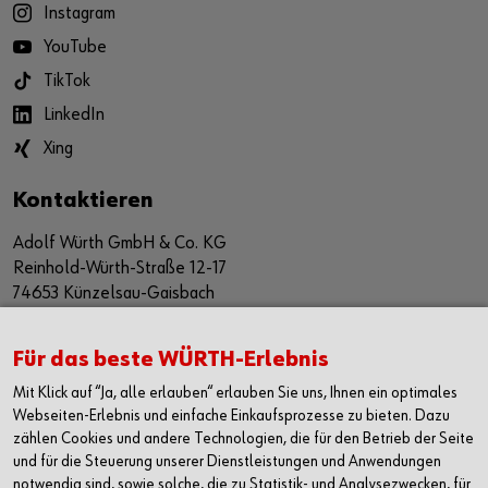
Instagram
YouTube
TikTok
LinkedIn
Xing
Kontaktieren
Adolf Würth GmbH & Co. KG
Reinhold-Würth-Straße 12-17
74653 Künzelsau-Gaisbach
Deutschland
Alle Kontaktmöglichkeiten
Für das beste WÜRTH-Erlebnis
Mit Klick auf “Ja, alle erlauben“ erlauben Sie uns, Ihnen ein optimales
+49 7940 15-2400
Webseiten-Erlebnis und einfache Einkaufsprozesse zu bieten. Dazu
zählen Cookies und andere Technologien, die für den Betrieb der Seite
info@wuerth.com
und für die Steuerung unserer Dienstleistungen und Anwendungen
notwendig sind, sowie solche, die zu Statistik- und Analysezwecken, für