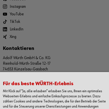
Instagram
YouTube
TikTok
LinkedIn
Xing
Kontaktieren
Adolf Würth GmbH & Co. KG
Reinhold-Würth-Straße 12-17
74653 Künzelsau-Gaisbach
Deutschland
Alle Kontaktmöglichkeiten
Für das beste WÜRTH-Erlebnis
Mit Klick auf “Ja, alle erlauben“ erlauben Sie uns, Ihnen ein optimales
+49 7940 15-2400
Webseiten-Erlebnis und einfache Einkaufsprozesse zu bieten. Dazu
zählen Cookies und andere Technologien, die für den Betrieb der Seite
info@wuerth.com
und für die Steuerung unserer Dienstleistungen und Anwendungen