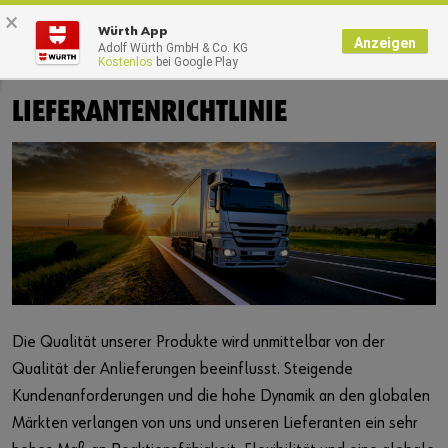
×
0
Würth App
Anzeigen
Adolf Würth GmbH & Co. KG
Kostenlos
bei Google Play
Startseite
Unternehmen
Global Sourcing
LIEFERANTENRICHTLINIE
Die Qualität unserer Produkte wird unmittelbar von der
Qualität der Anlieferungen beeinflusst. Steigende
Kundenanforderungen und die hohe Dynamik an den globalen
Märkten verlangen von uns und unseren Lieferanten ein sehr